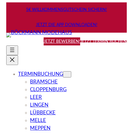
Zum
5€ WILLKOMMENSGUTSCHEIN SICHERN!
Inhalt
springen
JETZT DIE APP DOWNLOADEN!
JETZT BEWERBEN!
JETZT TERMIN BUCHEN
TERMINBUCHUNG
BRAMSCHE
CLOPPENBURG
LEER
LINGEN
LÜBBECKE
MELLE
MEPPEN