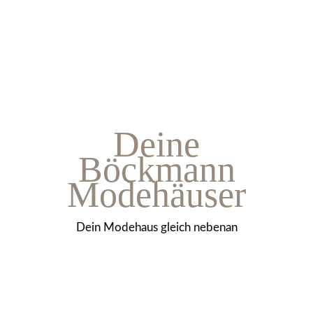
Deine
Böckmann
Modehäuser
Dein Modehaus gleich nebenan
Bramsche
Leer
Lübbecke
Nordhorn
Melle
Meppen
Papenburg
Recke
Rhauderfehn
Rheine