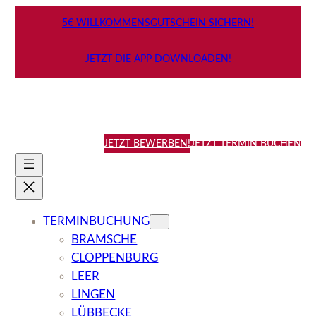
Zum
5€ WILLKOMMENSGUTSCHEIN SICHERN!
Inhalt
springen
JETZT DIE APP DOWNLOADEN!
JETZT BEWERBEN!
JETZT TERMIN BUCHEN
TERMINBUCHUNG
BRAMSCHE
CLOPPENBURG
LEER
LINGEN
LÜBBECKE