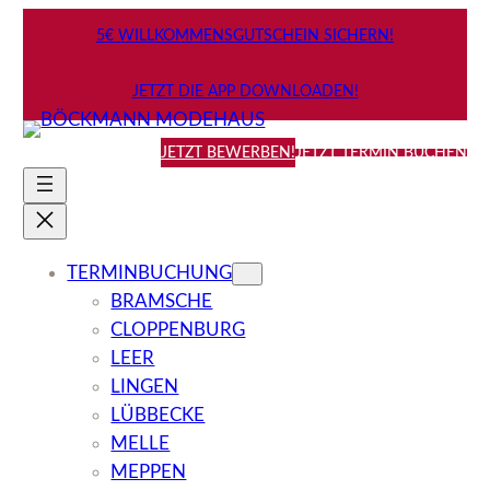
Zum
5€ WILLKOMMENSGUTSCHEIN SICHERN!
Inhalt
springen
JETZT DIE APP DOWNLOADEN!
JETZT BEWERBEN!
JETZT TERMIN BUCHEN
TERMINBUCHUNG
BRAMSCHE
CLOPPENBURG
LEER
LINGEN
LÜBBECKE
MELLE
MEPPEN